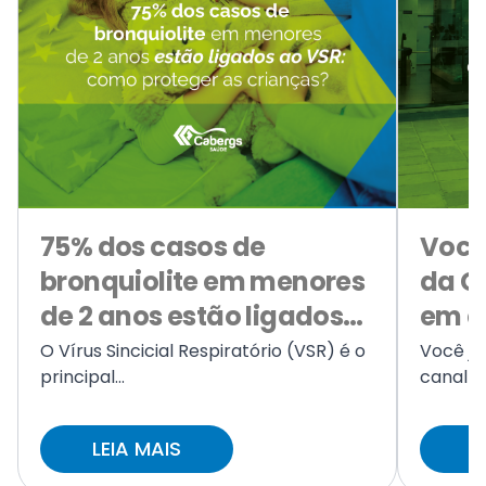
75% dos casos de
Você
bronquiolite em menores
da C
de 2 anos estão ligados
em c
ao VSR: como proteger as
O Vírus Sincicial Respiratório (VSR) é o
Você já
principal...
canal da
crianças?
LEIA MAIS
L