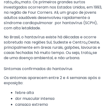
rato¿do¿mato. Os primeiros grandes surtos
investigados ocorreram nos Estados Unidos, em 1993,
na região de Four Corners. Ali, um grupo de jovens
adultos saudáveis desenvolveu rapidamente a
síndrome cardiopulmonar por hantavírus (SCPH)
,
com alta letalidade.
No Brasil, o hantavírus existe há décadas e ocorre
sobretudo nas regiões
Sul, Sudeste e Centro¿Oeste
,
principalmente em áreas rurais, galpões, lavouras e
casas fechadas há muito tempo. Ou seja, trata¿se
de uma doença
ambiental
, e não urbana.
Sintomas confirmados do hantavírus
Os sintomas aparecem entre 2 e 4 semanas após a
exposição:
febre alta
dor muscular intensa
cansaço extremo