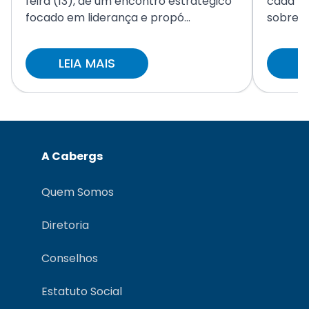
feira (13), de um encontro estratégico
cada ve
focado em liderança e propó...
sobre a
LEIA MAIS
L
A Cabergs
Quem Somos
Diretoria
Conselhos
Estatuto Social