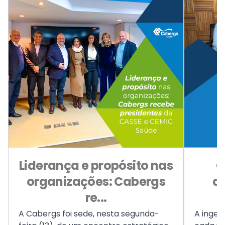
Liderança e propósito nas
C
organizações: Cabergs
a
re...
A Cabergs foi sede, nesta segunda-
A inges